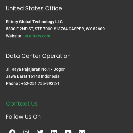
United States Office
Elitery Global Technology LLC
5830 E 2ND ST, STE 7000 #13764 CASPER, WY 82609
Website:
us.elitery.com
Data Center Operation
Jl. Raya Pajajaran No.17 Bogor
Jawa Barat 16143 Indonesia
Phone : +62-251 755-9932/1
Contact Us
Follow Us On
Facebook
Instagram
Twitter
Linkedin
Youtube
Envelope