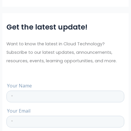
e
a
r
Get the latest update!
c
h
f
Want to know the latest in Cloud Technology?
o
Subscribe to our latest updates, announcements,
r
resources, events, learning opportunities, and more.
: