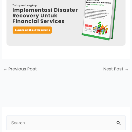
←
Previous Post
Next Post
→
S