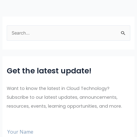
S
e
a
r
Get the latest update!
c
h
f
Want to know the latest in Cloud Technology?
o
Subscribe to our latest updates, announcements,
r
resources, events, learning opportunities, and more.
: