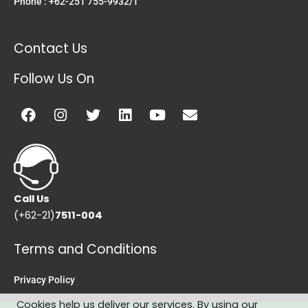
Phone : +62-251 755-9932/1
Contact Us
Follow Us On
Facebook
Instagram
Twitter
Linkedin
Youtube
Envelope
Call Us
(+62-21)
7511-004
Terms and Conditions
Privacy Policy
Cookies help us deliver our services. By using our