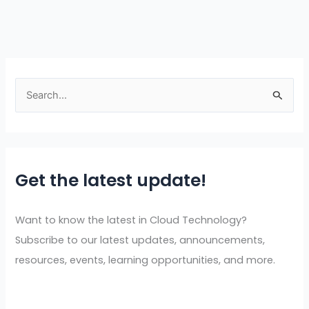
S
e
a
r
Get the latest update!
c
h
f
Want to know the latest in Cloud Technology?
o
Subscribe to our latest updates, announcements,
r
resources, events, learning opportunities, and more.
: