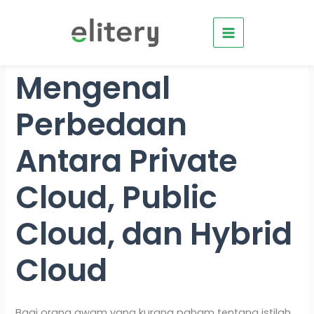
Skip
to
content
Mengenal
Perbedaan
Antara Private
Cloud, Public
Cloud, dan Hybrid
Cloud
Bagi orang awam yang kurang paham tentang istilah