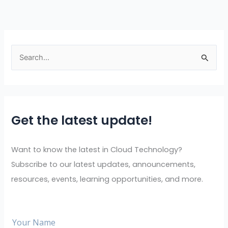
S
e
a
r
Get the latest update!
c
h
f
Want to know the latest in Cloud Technology?
o
Subscribe to our latest updates, announcements,
r
resources, events, learning opportunities, and more.
: