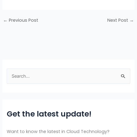
←
Previous Post
Next Post
→
S
e
a
r
Get the latest update!
c
h
f
Want to know the latest in Cloud Technology?