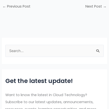
←
Previous Post
Next Post
→
S
e
a
r
Get the latest update!
c
h
f
Want to know the latest in Cloud Technology?
o
Subscribe to our latest updates, announcements,
r
resources, events, learning opportunities, and more.