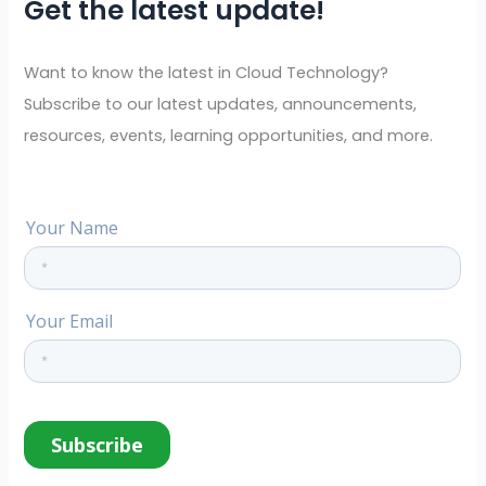
Get the latest update!
c
h
f
Want to know the latest in Cloud Technology?
o
Subscribe to our latest updates, announcements,
r
resources, events, learning opportunities, and more.
: