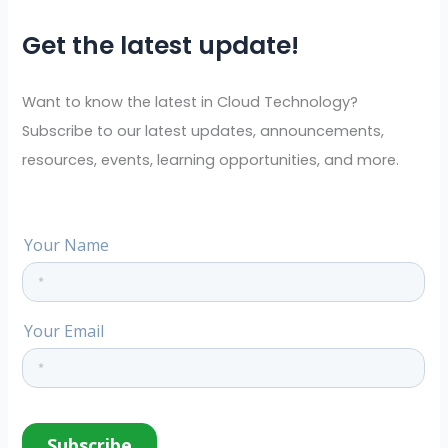
r
Get the latest update!
c
h
f
Want to know the latest in Cloud Technology?
o
Subscribe to our latest updates, announcements,
r
resources, events, learning opportunities, and more.
: