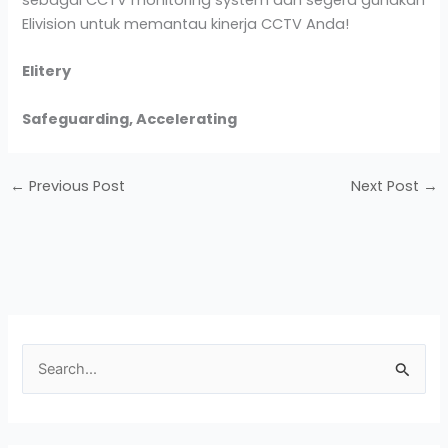
Elivision untuk memantau kinerja CCTV Anda!
Elitery
Safeguarding, Accelerating
←
Previous Post
Next Post
→
S
e
a