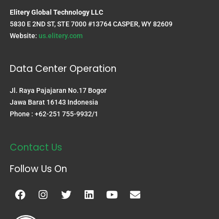
Elitery Global Technology LLC
5830 E 2ND ST, STE 7000 #13764 CASPER, WY 82609
Website:
us.elitery.com
Data Center Operation
Jl. Raya Pajajaran No.17 Bogor
Jawa Barat 16143 Indonesia
Phone : +62-251 755-9932/1
Contact Us
Follow Us On
Facebook
Instagram
Twitter
Linkedin
Youtube
Envelope