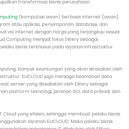
ujudkan transformasi bisnis perusahaan.
mputing
(komputasi awan) berbasis internet (awan)
ram atau aplikasi, penyimpanan, database, dan
oud via internet dengan harga yang terjangkau sesuai
d Computing menjadi fokus Elitery sebagai
laku bisnis terkhusus pada layanan infrastruktur
mputing, banyak keuntungan yang akan dirasakan oleh
rastruktur, ELICLOUD juga menjaga keamanan data
t server yang disediakan oleh Elitery sebagai
n platform teknologi, jaminan ISO, data pribadi, dan
T Cloud yang efisien, sehingga membuat pelaku bisnis
nggunakan layanan ELICLOUD. Maka pelaku bisnis
engelolaan manajemen IT dilakukan oleh Elitery.