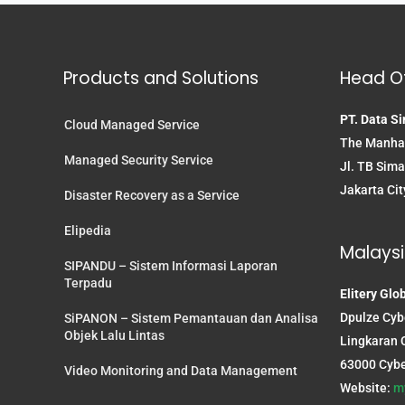
Products and Solutions
Head Of
PT. Data Si
Cloud Managed Service
The Manhat
Managed Security Service
Jl. TB Sima
Jakarta Cit
Disaster Recovery as a Service
Elipedia
Malaysi
SIPANDU – Sistem Informasi Laporan
Terpadu
Elitery Glo
Dpulze Cybe
SiPANON – Sistem Pemantauan dan Analisa
Objek Lalu Lintas
Lingkaran C
63000 Cybe
Video Monitoring and Data Management
Website:
m