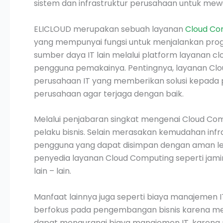
sistem dan infrastruktur perusahaan untuk mew
ELICLOUD merupakan sebuah layanan
Cloud Co
yang mempunyai fungsi untuk menjalankan prog
sumber daya IT lain melalui platform layanan cl
pengguna pemakainya. Pentingnya, layanan Clou
perusahaan IT yang memberikan solusi kepada pe
perusahaan agar terjaga dengan baik.
Melalui penjabaran singkat mengenai Cloud Co
pelaku bisnis. Selain merasakan kemudahan inf
pengguna yang dapat disimpan dengan aman lewa
penyedia layanan Cloud Computing seperti jamina
lain – lain.
Manfaat lainnya juga seperti biaya manajemen I
berfokus pada pengembangan bisnis karena me
dapat mengurangi biaya manajemen IT, karena p