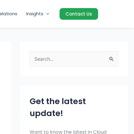
elations
Insights
Contact Us
S
e
a
r
c
Get the latest
h
update!
f
o
Want to know the latest in Cloud