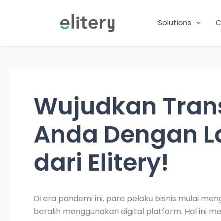
Skip
to
Solutions
C
content
Wujudkan Trans
Anda Dengan L
dari Elitery!
Di era pandemi ini, para pelaku bisnis mulai men
beralih menggunakan digital platform. Hal ini