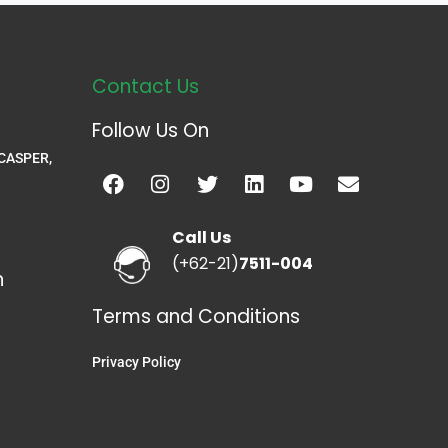
Contact Us
Follow Us On
 CASPER,
Facebook
Instagram
Twitter
Linkedin
Youtube
Envelope
Call Us
(+62-21)
7511-004
n
Terms and Conditions
Privacy Policy