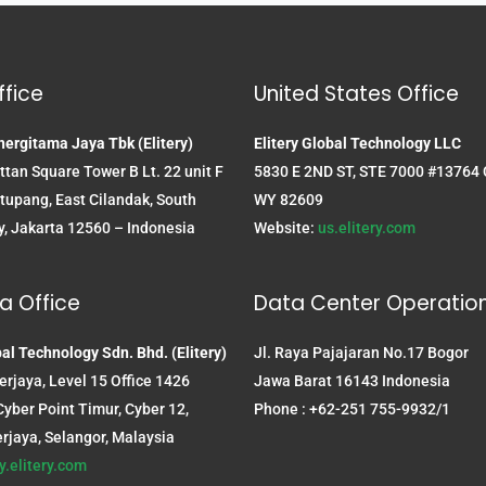
fice
United States Office
nergitama Jaya Tbk (Elitery)
Elitery Global Technology LLC
tan Square Tower B Lt. 22 unit F
5830 E 2ND ST, STE 7000 #13764
tupang, East Cilandak, South
WY 82609
y, Jakarta 12560 – Indonesia
Website:
us.elitery.com
a Office
Data Center Operatio
bal Technology Sdn. Bhd. (Elitery)
Jl. Raya Pajajaran No.17 Bogor
rjaya, Level 15 Office 1426
Jawa Barat 16143 Indonesia
yber Point Timur, Cyber 12,
Phone : +62-251 755-9932/1
rjaya, Selangor, Malaysia
y.elitery.com