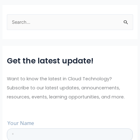
S
e
a
r
Get the latest update!
c
h
f
Want to know the latest in Cloud Technology?
o
Subscribe to our latest updates, announcements,
r
resources, events, learning opportunities, and more.
: