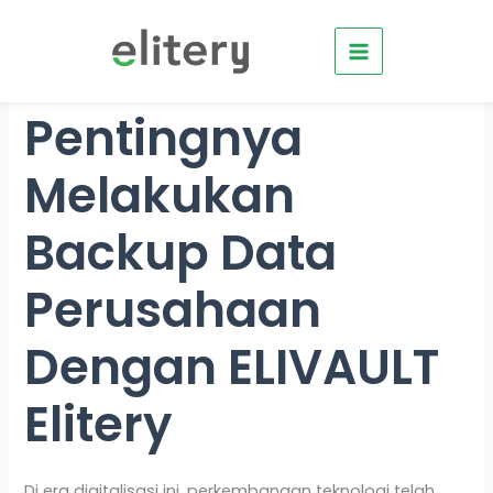
Skip
to
content
Pentingnya
Melakukan
Backup Data
Perusahaan
Dengan ELIVAULT
Elitery
Di era digitalisasi ini, perkembangan teknologi telah