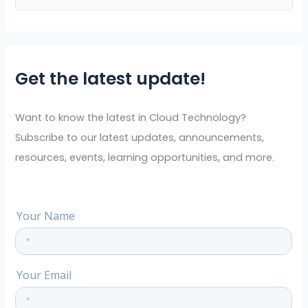
e
a
r
Get the latest update!
c
h
f
Want to know the latest in Cloud Technology?
o
Subscribe to our latest updates, announcements,
r
resources, events, learning opportunities, and more.
: