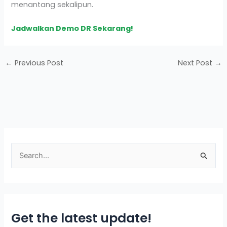
menantang sekalipun.
Jadwalkan Demo DR Sekarang!
←
Previous Post
Next Post
→
S
e
a
r
Get the latest update!
c