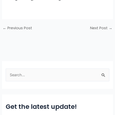
←
Previous Post
Next Post
→
S
e
a
r
Get the latest update!
c
h