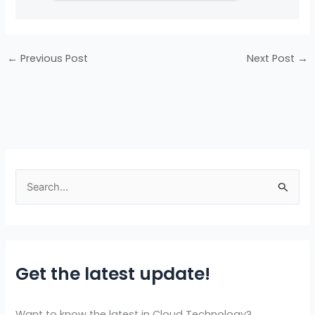
←
Previous Post
Next Post
→
S
e
a
r
Get the latest update!
c
h
f
Want to know the latest in Cloud Technology?