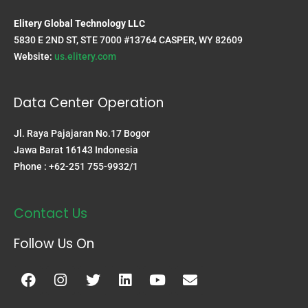
Elitery Global Technology LLC
5830 E 2ND ST, STE 7000 #13764 CASPER, WY 82609
Website:
us.elitery.com
Data Center Operation
Jl. Raya Pajajaran No.17 Bogor
Jawa Barat 16143 Indonesia
Phone : +62-251 755-9932/1
Contact Us
Follow Us On
Facebook
Instagram
Twitter
Linkedin
Youtube
Envelope