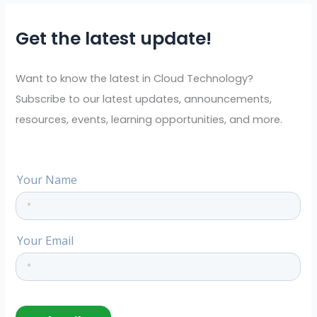
r
Get the latest update!
c
h
f
Want to know the latest in Cloud Technology?
o
Subscribe to our latest updates, announcements,
r
resources, events, learning opportunities, and more.
: