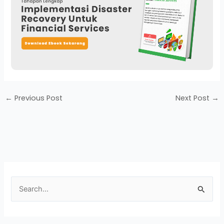
←
Previous Post
Next Post
→
S
e
a