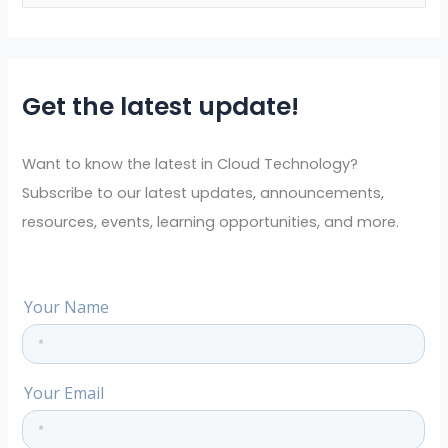
e
a
r
Get the latest update!
c
h
f
Want to know the latest in Cloud Technology?
o
Subscribe to our latest updates, announcements,
r
resources, events, learning opportunities, and more.
: