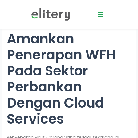
Skip
to
content
Amankan
Penerapan WFH
Pada Sektor
Perbankan
Dengan Cloud
Services
Penyebaran virus Corona yang terjadi sekarang ini