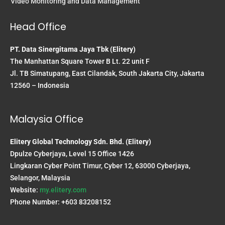
Video Monitoring and Data Management
Head Office
PT. Data Sinergitama Jaya Tbk (Elitery)
The Manhattan Square Tower B Lt. 22 unit F
Jl. TB Simatupang, East Cilandak, South Jakarta City, Jakarta
12560 – Indonesia
Malaysia Office
Elitery Global Technology Sdn. Bhd. (Elitery)
Dpulze Cyberjaya, Level 15 Office 1426
Lingkaran Cyber Point Timur, Cyber 12, 63000 Cyberjaya,
Selangor, Malaysia
Website:
my.elitery.com
Phone Number: +603 83208152