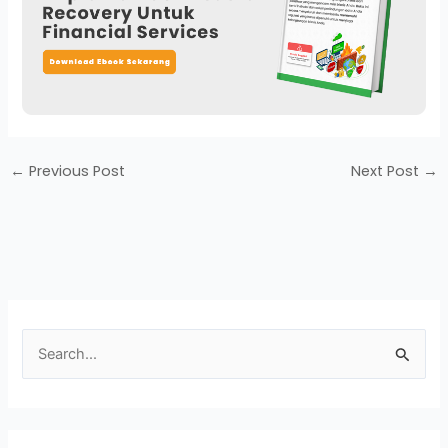
←
Previous Post
Next Post
→
S
e
a
r